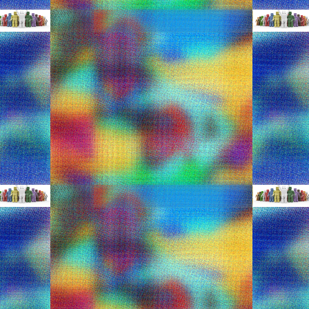
is_mamas_tou_fashion_icon_echei_ginei_o_prigkipas_george#!starPhot
ge κι ας είναι μόλις 8 μηνών! Ο γαλαζοαίματος γιος του Γουίλιαμ και
δική μόδα με τις εμφανίσεις του… ακριβώς όπως συμβαίνει και με τη
γίνονται ανάρπαστα μέσα σε λίγες ώρες! Αυτό έγινε χαρακτηριστικά
Είναι γεγονός, η πρώτη εβδομάδα μόδας για
PR
5
παιδιά
Ο:http://www.oichalianews.gr/pt/fashion/einai-gegonos-e-prote-
bdomada-modas-gia-paidia.html
ίναι γεγονός, η πρώτη εβδομάδα μόδας για παιδιά Fashion eXodos
ids Fashion Week που μπορούμε να πούμε και εμείς οι μεγάλοι. Το
ατά πόσο είναι σωστό ή λάθος να βάζεις μικρά παιδιά να
νταποκριθούν σε ένα επίπεδο συνθηκών για μεγάλους κατά άλλους
ι κατακριτέο και για άλλους όχι.
ίλι μωρό της σόου μπιζ!
oi-fashionistas/item/13325-afto-einai-to-pio-rokampili-moro-tis-soou-