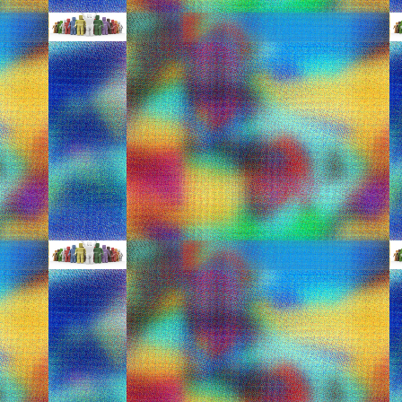
art=222931&artTitle=sta_vimata_t
o
Fashion icon έχει γίνει ο πρίγκιπας Geor
της Κέιτ φαίνεται πως καθορίζει την παι
μαμά του!
Τα ρούχα που φορά το πριγκιπικό μωρό 
με το γαλάζιο πουλόβερ που φο
A
ΑΠ
e
Ε
K
κ
α
κα
Αυτό είναι το πιο ροκαμπ
MAR
22
ΑΠΟ:http://www.mothersblog.gr/mikr
biz