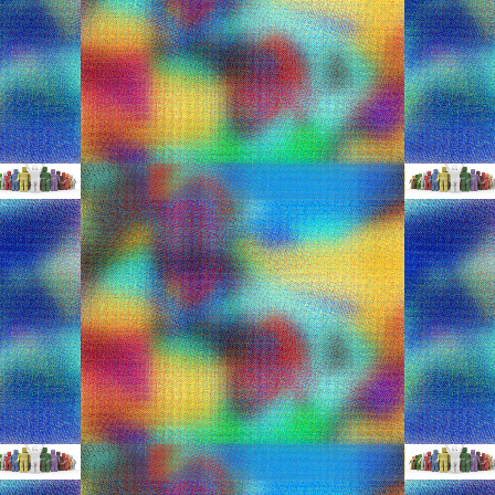
αι βρεφικά ρούχα για το καλοκαίρι
actionaid-nea-paidika-kai-vrefika-royxa-gia-to/
και βρεφικά ρούχα είναι διαθέσιμα στο κατάστημα και το eshop της
αι βρεφικά φορμάκια με σχέδια από τον κόσμο της ActionAid σε
ν ιδανικές προτάσεις δώρων «με σκοπό».
για τους λιλιπούτειους λάτρεις της Ελλάδας
/lovegreece-mployzakia-gia-toys-lilipoyteioys/
ς θέλοντας να ανατρέψει την στερεοτυπική εικόνα που επικρατούσε
τη πατρίδα μας. Με οδηγό ένα σύγχρονο, λιτό και ταυτόχρονα
αποσκοπεί στη προβολή της Ελλάδας σε όλα τα πέρατα του κόσμου.
 μαγιώ της αγοράς από 10,00 ευρώ
/ta-pio-monterna-paidika-magio-tis-agor/
ώτες βουτιές παρέα με την οικογένειά σας! Μαγιώ για τα παιδιά
άς τα πιο όμορφα παιδικά μαγιώ της αγοράς για φέτος το καλοκαίρι, σε
ν εσάς και τους μικρούς μας φίλους!
dysnest.gr
, Babyshop