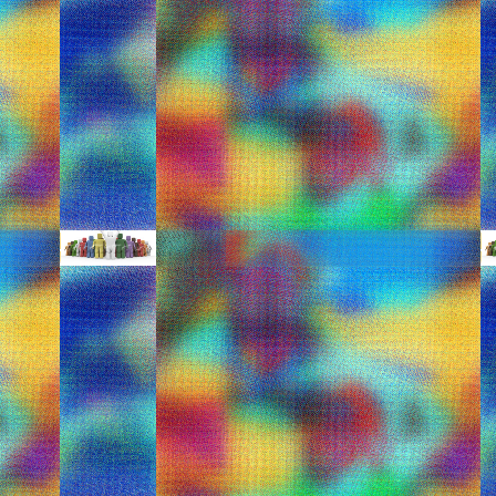
3.
Πρίγκιπας Τζορτζ: Ο,τι 
JUN
6
σαλοπέτα με το καραβάκι
ΑΠΟ:http://www.iefimerida.gr
Μετά το φαινόμενο Κέιτ, στο χώρο της μ
ρούχα της μητέρας του, έτσι και αυτά π
ιδιοκτήτες των εταιρειών παιδικών ρούχω
Η αρχή έγινε με το γαλάζιο πουλόβερ π
γιορτή της μητέρας.
PixieToes σανδάλια για 
MAY
22
ΑΠΟ:http://www.jenny.gr/pixietoes-d
Θα σας κάνουν να ζηλέψετε…
Όποια και αν είναι η διάθεσή σας από “r
και μεγάλους να ζηλέψουν. Τα προσεκτι
αυτά τα σανδάλια ο,τι πιο κομψό κυκλο
για όλες τις μικρές και μεγάλες μας φίλες
Στα βήματα της μαμάς του
APR
11
ΑΠΟ:http://www.star.gr/Pages/Life