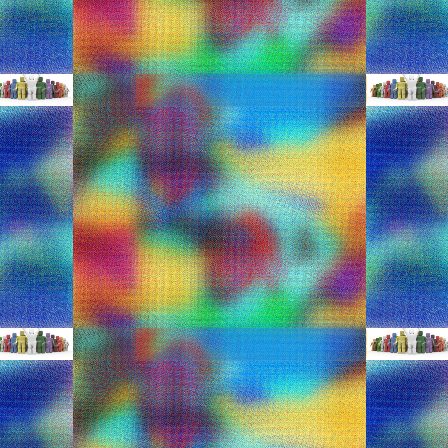
ιο ροκαμπίλι μωρό της διεθνούς σόου μπιζ!
 από τη δίχρονη κόρη της Μπιγιονσέ και του Τζέι Ζ, την Μπλου Αϊβι.
οτάκια για αγόρια και κορίτσια!
kompsa-kai-oikonomika-mpotakia-gia-agoria-kai-kor.html
ξεσουάρ σε όμορφους συνδυασμούς. Τα μποτάκια παίζουν πρωταρχικό
ας την κατάλληλη πινελιά. Επιλέξαμε μποτάκια που μπορείτε να
ς, τα οποία θα απογειώσουν το παιδικό ντύσιμο.
σωτερικό συνθετικό γουνάκι.
να γνωρίζετε
ticle/view/paidikh_moda_ti_prepei_na_gnwrizete/category/quality_of_lif
 μεγαλύτερης ηλικίας αλλά και στα παιδιά. Από τις πρώτες κιόλας
ει να χτίζει την προσωπικότητά του και αποκτά σιγά σιγά άποψη
τύνεται. Είναι συχνό το φαινόμενο να επιλέγουν τα παιδιά τα ρούχα
και να μην θέλουν με τίποτα να φορούν κάποια άλλα.