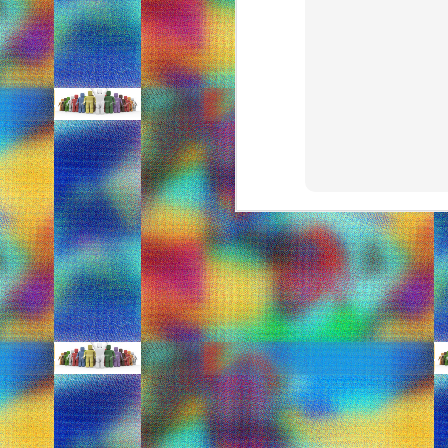
Aνακάλυψε στα καταστήματα Prénatal πε
σταθμό και τον ελεύθερο χρόνο.
Επιλέγεις 3 είδη και πληρώνεις τα 2! Α
S
Εί
Ό
Μαθήματα παιδικής μόδας
SEP
5
ΑΠΟ:http://www.infokids.gr
Δείτε τη νέα παιδική κολεξιόν του οίκο
για κοριτσάκια και αγοράκια από 2 έω