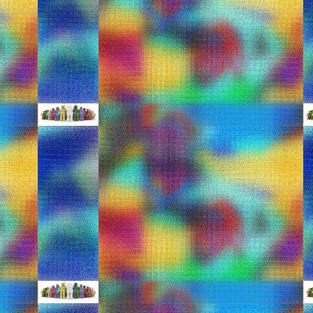
ActionAid: Νέα παιδικά κ
AUG
17
ΑΠΟ:http://www.infokids.gr/2014/07/
Τέσσερα νέα υπέροχα σχέδια σε παιδικά 
ActionAid. Τα νέα παιδικά μπλουζάκια κ
χαρούμενα, ζωντανά χρώματα αποτελού
Lovegreece: Μπλουζάκια 
AUG
17
ΑΠΟ:http://www.infokids.gr/2014/08
Η Lovegreece ξεκίνησε τη λειτουργία τη
στο χώρο των αναμνηστικών δώρων από 
απόλυτα κομψό σχεδιασμό, η εταιρεία 
Τα πιο μοντέρνα παιδικά
JUL
25
ΑΠΟ:http://www.infokids.gr/2014/06
Πολλοί από εσάς έχετε ήδη κάνει τις πρ
διαλέξατε;
Εάν δεν το έχετε κάνει, βρήκαμε για εσ
χρώματα και σχέδια που θα ενθουσιάσου
1. Πουά μπικίνι Hello Kitty, 16.00 €, Kid
2. Βερμούδα θαλάσσης tuc tuc, 23.00 €