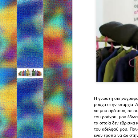
ΚΑΛΟ ΜΗΝΑ
FEB
1
Η γνωστή σκηνογράφος
ρούχα στην επαρχία. Λ
να μου αρέσουν, σε συ
του ρούχου, μου έδωσ
Πως να ντύνουμε το παιδ
OCT
τα οποία δεν έβρισκα 
18
του αδελφού μου, Παν
ΑΠΟ:http://www.paidiatros.gr/ind
έναν τρόπο να ζω στη