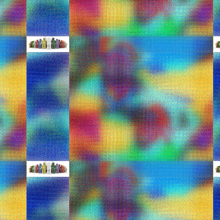
Δερμάτινο, τζινάκι και martins για το π
Εσείς την αναγνωρίσατε; Δεν είναι άλλη
Kομψά και οικονομικά μπ
FEB
7
ΑΠΟ:http://www.mama365.gr/14177/
O χειμώνας απαιτεί ζεστά ρούχα και α
ρόλο, αφού "δένουν" το ντύσιμο βάζοντ
αγοράσετε σε καλές τιμές στις εκπτώσει
Γκρι αθλητικό, Columbia
Μποτάκι αδιάβροχο apres-ski, γκρι με ε
Παιδική μόδα: Τι πρέπει 
DEC
5
ΑΠΟ:http://www.flowmagazine.gr/ar
e
Η μόδα δεν αφορά μόνο στους ανθρώπους
μέρες της ζωής του το κάθε παιδί αρχίζ
ακόμα και για τον τρόπο με τον οποίο ν
που θα φορέσουν, να προτιμούν κάποια 
Η μόδα του σχολείου
NOV