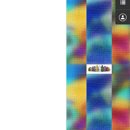
Tα 10 πιο στυλάτα
DEC
6
παιδιά που πρέπει
να ακολουθήσεις
στο Instagram!
ΑΠΟ:http://www.faysbook.gr
Αυτές οι μίνι fashion bloggers
μπορεί να μη ντύνονται μόνες
τους αλλά ξέρουν ακριβώς πώς
να περπατήσουν και πώς να
στηθούν μπροστά στην κάμερα
για να υποστηρίξουν το στυλ
τους. Δες ποιες είναι οι καλύτερες
μικρές fashionistas του instagram
και ακολούθησέ τες..
@kelli_murray
Eίναι μόλις τριών χρονών και έχει
ήδη τα δικά της περίεργα γυαλιά
ηλίοου και τα μαύρα μποτάκια
της.