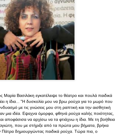
Ο οίκος J.Crew
DEC
14
προσλαμβάνει ένα
4χρονο κορίτσι για
να σχεδιάσει την
επόμενη κολεξιόν
του!
ΑΠΟ:http://www.faysbook.gr
Η γνωστή εταιρία ρούχων J.Crew
προσέλαβε ένα τετράχρονο
κοριτσάκι να δημιουργήσει τα νέα
hellinika.gr: Για κάθε
DEC
ρούχα της εταιρίας. Χαζό ή
18
ιδιοφυές;
επαγγελματία,
επιχειρηματία
Μπορεί να θυμάστε το μικρό
κοριτσάκι από το Οχάιο, την
αλλά και κάθε
Mayhem, που έγινε γνωστή στο
επιχείρηση.
 Μαρία Βασιλάκη εγκατέλειψε το θέατρο και πουλά παιδικά
ίντερνετ επειδή έφτιαχνε μόνη της
φορέματα από χαρτί. Αυτή ηταν η
έει η ίδια... "Η δυσκολία μου να βρω ρούχα για το μωρό που
αρχή για να ξεκινήσει η μικρή μία
νδυασμό με τις γνώσεις μου στη ραπτική και την αισθητική
πολλά υποσχόμενη καριέρα στο
αν μια ιδέα. Εψαχνα όμορφα, φθηνά ρούχα καλής ποιότητας,
χώρο της μόδας.
ί μας
και αποφάσισα να αρχίσω να τα φτιάχνω η ίδια. Με τη βοήθεια
αγιώτη, που με στήριξε από τα πρώτα μου βήματα, βρήκα
ex.php?cid=3&id=196&st=2
ν Πάτρα δημιουργώντας παιδικά ρούχα. Τώρα πια, ο