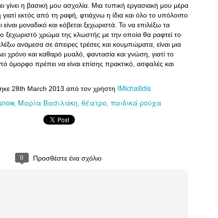
Κάθομαι στην αγαπημένη κουνιστή πολυθρόνα μου, δίπλα στο
ι γίνει η βασική μου ασχολία. Μια τυπική εργασιακή μου μέρα
μωρό μου να χουζουρεύει στην κοιλιά μου, και ατενίζω? Κόσμος
ή γιατί εκτός από τη ραφή, φτιάχνω η ίδια και όλο το υπόλοιπο
 από την εκκλησία, παιδάκια παίζουν. Μπαίνω στον πειρασμό να
ου.
 είναι μοναδικό και κόβεται ξεχωριστά. Το να επιλέξω τα
ο ξεχωριστό χρώμα της κλωστής με την οποία θα ραφτεί το
άκια που κάνουν θραύση στο Instagram! (φωτό)
ιαλέξω ανάμεσα σε άπειρες τρέσες και κουμπώματα, είναι μια
ει χρόνο και καθαρό μυαλό, φαντασία και γνώση, γιατί το
9/ta-monterna-didyma-agorakia-poy-kanoy/
πό όμορφο πρέπει να είναι επίσης πρακτικό, ασφαλές και
άθε φορά με το στυλ και τις επιλογές τους!Εξαίρεση δεν αποτελούν,
ουν θραύση στο Instagram ως M&D tWins!
IMichailidis
τηκε
28th March 2013
από τον χρήστη
 αδερφάκια να ακολουθούν τις ίδιες στιλιστικές επιλογές, όμως -όπως
πληκτικό αυτό δίδυμο τα έχει καταφέρει και με το παραπάνω!
snow
Μαρία Βασιλάκη
θέατρο
παιδικά ρούχα
κια όταν κάνει κρύο
les/read/1000
νικό ντύσιμο για τα μικρά παιδιά όταν έξω κάνει κρύο; να τα ντύνουμε
αφρύτερα; Αυξάνεται ο κίνδυνος να αρρωστήσουν; Πως πρέπει να
0
Προσθέστε ένα σχόλιο
; Τα παιδιά πάνε σχολείο, βγαίνουν έξω, παίζουν ιδρώνουν,
ή στο σχολείο με συμφέρουσες τιμές και στιλ
oi-pame-epistrofi-sto-sxoleio-me/