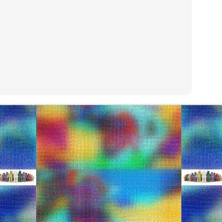
ρισσότερα από 200 είδη σε προσφορά για το σχολείο, τον παιδικό
υτό με την χαμηλότερη τιμή είναι δωρεάν! Μόνο έως 24 Σεπτεμβρίου.
Φίλες και Φίλοι.
EP
15
Φίλες και Φίλοι.
στε οι Δύναμη μας, οι επισκέψεις σας είναι η απόδειξη.
λα αρχίζουν από το παιδί. Προσοχή λοιπόν, είναι το μέλλον μας.
 από τον οίκο Gucci
υ Gucci για το 2011, που περιλαμβάνει όμορφα και κομψά ρουχαλάκια
ς και 8 χρονών και… πάρτε δωρεάν μαθήματα στυλ!