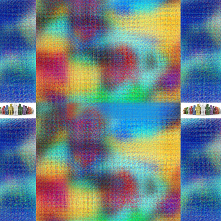
φορά γίνεται παγκόσμια παιδική μόδα -Ξεπούλησε η
 [εικόνες]
όδας έχουμε και το φαινόμενο Τζορτζ, αφού όπως γίνεται και με τα
ου φορά ο μικρός πρίγκιπας ξεπουλούν σε λίγες ώρες κάνοντας τους
ν να τρίβουν τα χέρια τους.
ου φόρεσε στην οικογενειακή φωτογραφία που έβγαλαν με αφορμή τη
γυναίκες και παιδιά
andalia-gia-ginaikes-kai-paidia/
ock star” ή “street trendy”, τα σανδάλια PixieToes θα κάνουν μικρούς
κά επιλεγμένα υλικά και δέρματα, μαζί με τα μοναδικά σχέδια κάνουν
φορεί στην αγορά δημιουργώντας μια πραγματικά ξεχωριστή εμφάνιση
.
: Fashion icon έχει γίνει ο πρίγκιπας George!
style.aspx?